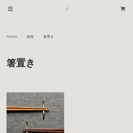
Home
雑貨
箸置き
箸置き