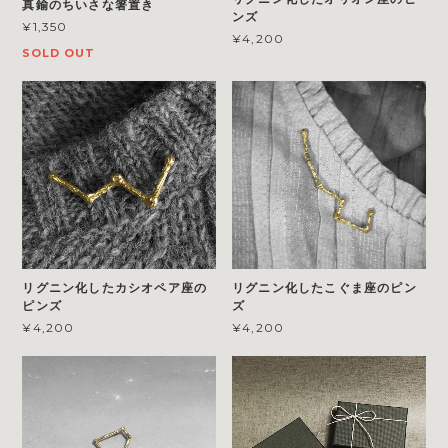
真鍮のちいさな箸置き
ンズ
¥1,350
¥4,200
SOLD OUT
リグニン化したカシオペア座の
リグニン化したこぐま座のピン
ピンズ
ズ
¥4,200
¥4,200