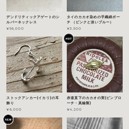
デンドリティックアゲートのシ
タイのカカオ染めの手織綿ポー
ルバーネックレス
チ （ピンクと淡いブルー）
¥56,000
¥3,500
ストックアンカー(イカリ)の耳
赤道直下のカカオの実(ピンブロ
飾り
ーチ・真鍮製)
¥6,000
¥4,200