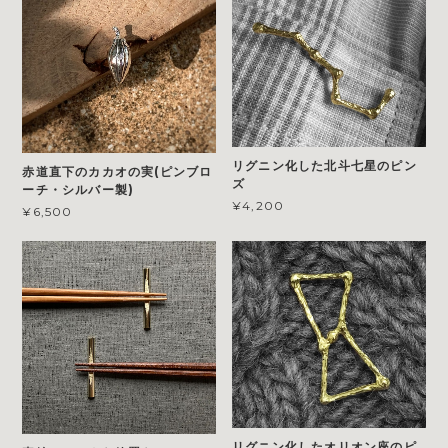
リグニン化した北斗七星のピン
赤道直下のカカオの実(ピンブロ
ズ
ーチ・シルバー製)
¥4,200
¥6,500
リグニン化したオリオン座のピ