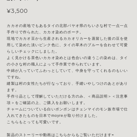
¥3,500
カカオの産地でもあるタイの北部パヤオ県のちいさな村で一点一点
手作りで作られた、カカオ染めのポーチ。
現地でカカオ豆から生産されるカカオリカーを蒸留した後の豆を使
用して染めた淡いピンク色に、タイの草木のブルーを合わせて可愛
らしいチェックにしました。
よく見かける茶色いカカオ染めとは色合いの違うこの染めは、タイ
の小さな村の職人によって手作業で作られています。
中綿が入っていてふわっとしていて、中身を守ってくれるのもいい
ですね。
縫製は村の女性たちが行なっており、手縫いやしつけのあとがあり
ます。
手作り品として理解していただける方のみ、＜商品説明＞＜注意事
項＞をご確認の上、ご購入をお願いします。
チャームについている白いポンポンはチェンマイのモン族市場で仕
入れてきたものを日本でmoyreが取り付けました。
こちらもとっても可愛いです。
製品のストーリーや動画はこちらからもご覧いただけます⇨