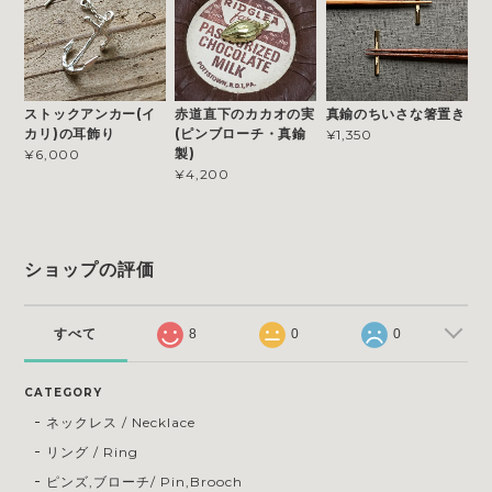
ストックアンカー(イ
赤道直下のカカオの実
真鍮のちいさな箸置き
カリ)の耳飾り
(ピンブローチ・真鍮
¥1,350
製)
¥6,000
¥4,200
ショップの評価
すべて
8
0
0
CATEGORY
ネックレス / Necklace
リング / Ring
ピンズ,ブローチ/ Pin,Brooch