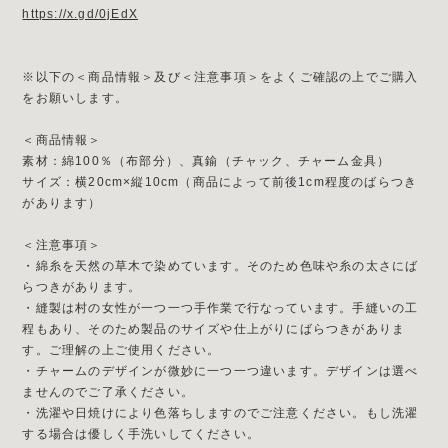
https://x.gd/0jEdX
※以下の＜商品情報＞及び＜注意事項＞をよくご確認の上でご購入
をお願いします。
＜商品情報＞
素材：綿100％（布部分）、真鍮（チャック、チャーム金具）
サイズ：横20cm×縦10cm（商品によって前後1cm程度のばらつき
があります）
＜注意事項＞
・綿糸を天然の草木で染めています。そのため色味や糸の太さにば
らつきがあります。
・縫製は村の女性が一つ一つ手作業で行なっています。手縫いの工
程もあり、そのため製品のサイズや仕上がりにばらつきがありま
す。ご理解の上ご使用ください。
・チャームのデザインが微妙に一つ一つ違います。デザインは選べ
ませんのでご了承ください。
・洗濯や日焼けにより色落ちしますのでご注意ください。もし洗濯
する場合は優しく手洗いしてください。